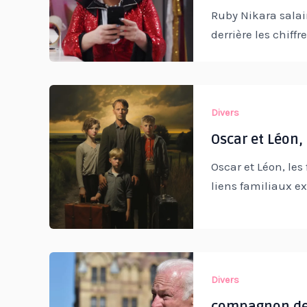
Ruby Nikara salair
derrière les chiff
Divers
Oscar et Léon, 
Oscar et Léon, les 
liens familiaux ex
Divers
compagnon de 