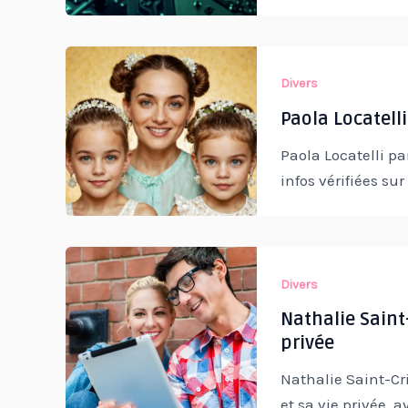
Divers
Paola Locatelli
Paola Locatelli par
infos vérifiées su
Divers
Nathalie Saint-
privée
Nathalie Saint-Cr
et sa vie privée, a