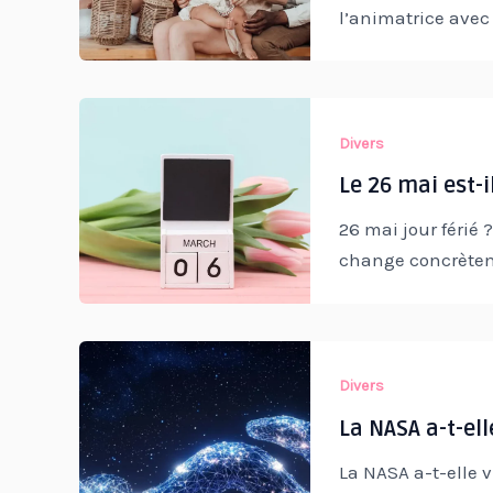
l’animatrice avec
Divers
Le 26 mai est-i
26 mai jour férié 
change concrèteme
Divers
La NASA a-t-el
La NASA a-t-elle 