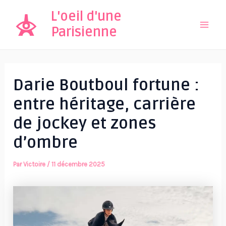
Aller
L'oeil d'une
au
Parisienne
Mai
contenu
Men
Darie Boutboul fortune :
entre héritage, carrière
de jockey et zones
d’ombre
Par
Victoire
/
11 décembre 2025