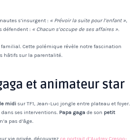
rnautes s’insurgent :
« Prévoir la suite pour l’enfant »
,
es défendent :
« Chacun s’occupe de ses affaires »
.
 familial. Cette polémique révèle notre fascination
 hâtifs sur la parentalité.
gaga et animateur star
de midi
sur TF1, Jean-Luc jongle entre plateau et foyer.
 dans ses interventions.
Papa gaga
de son
petit
 n’a pas d’âge.
eur vie privée, découvrez
ce portrait d’Audrey Crespo-