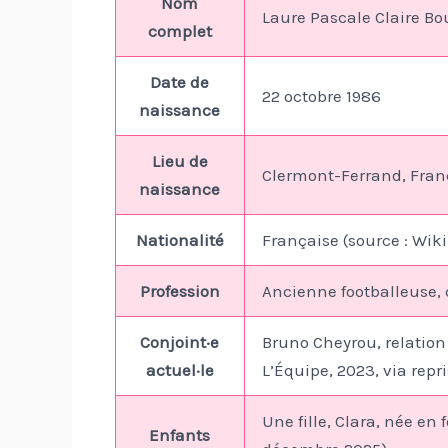
Nom
Laure Pascale Claire Bo
complet
Date de
22 octobre 1986
naissance
Lieu de
Clermont-Ferrand, Franc
naissance
Nationalité
Française (source : Wik
Profession
Ancienne footballeuse, 
Conjoint·e
Bruno Cheyrou, relatio
actuel·le
L’Équipe, 2023, via repr
Une fille, Clara, née en 
Enfants