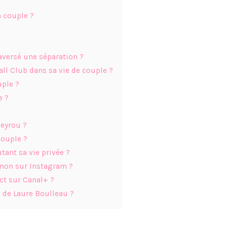
 couple ?
aversé une séparation ?
all Club dans sa vie de couple ?
uple ?
e ?
heyrou ?
couple ?
tant sa vie privée ?
non sur Instagram ?
ct sur Canal+ ?
e de Laure Boulleau ?