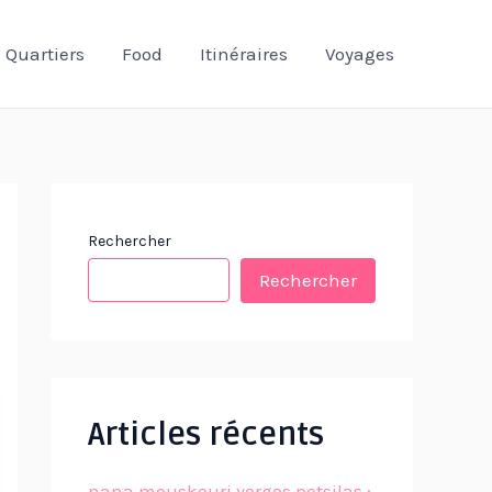
Quartiers
Food
Itinéraires
Voyages
Rechercher
Rechercher
Articles récents
nana mouskouri yorgos petsilas :