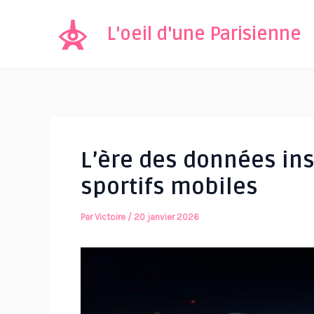
Aller
au
L'oeil d'une Parisienne
contenu
L’ère des données in
sportifs mobiles
Par
Victoire
/
20 janvier 2026