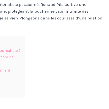
itorialiste passionné, Renaud Pila cultive une
tale, protégeant farouchement son intimité des
ge sa vie ? Plongeons dans les coulisses d’une relation
journaliste ?
t solide
aiment
s