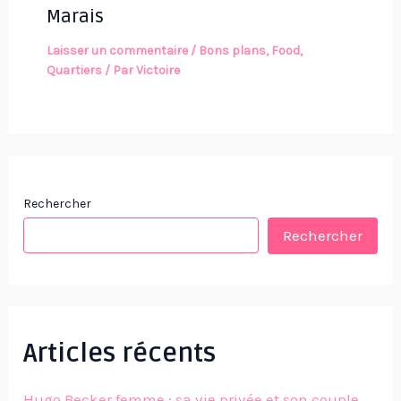
Marais
Laisser un commentaire
/
Bons plans
,
Food
,
Quartiers
/ Par
Victoire
Rechercher
Rechercher
Articles récents
Hugo Becker femme : sa vie privée et son couple