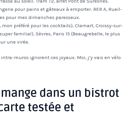
rrasse au soleil. Tram T2, arrêt Pont de Suresnes.
angerie pour pains et gâteaux à emporter. RER A, Rueil-
ies pour mes dimanches paresseux.
 mon préféré pour les cocktails), Clamart, Croissy-sur-
per familial), Sèvres, Paris 15 (Beaugrebelle, le plus
ur une virée.
 intra-muros ignorent ces joyaux. Moi, j’y vais en vélo
 mange dans un bistrot
carte testée et