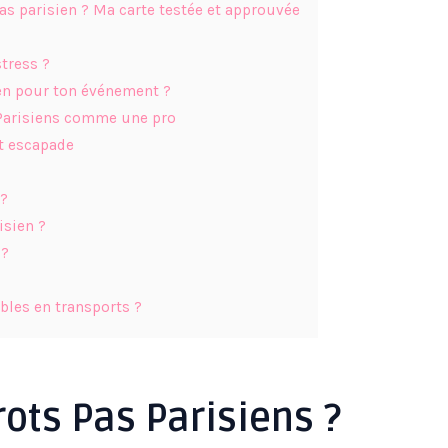
s parisien ? Ma carte testée et approuvée
tress ?
ien pour ton événement ?
 Parisiens comme une pro
t escapade
 ?
isien ?
 ?
ibles en transports ?
rots Pas Parisiens ?