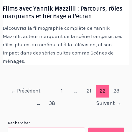
Films avec Yannik Mazzilli : Parcours, rôles
marquants et héritage à l’écran
Découvrez la filmographie complète de Yannik
Mazzilli, acteur marquant de la scène française, ses
rôles phares au cinéma et à la télévision, et son
impact dans des séries cultes comme Scènes de
ménages.
Pagination
←
Précédent
1
…
21
22
23
d’article
…
38
Suivant
→
Rechercher