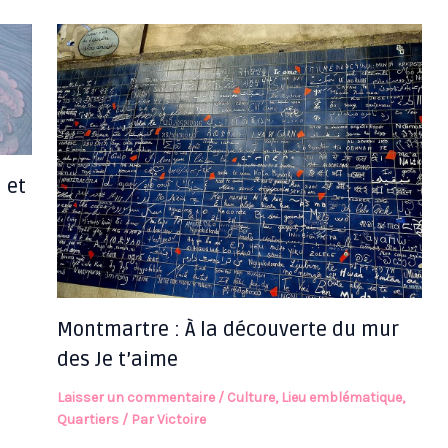
 et
Montmartre : À la découverte du mur
des Je t’aime
Laisser un commentaire
/
Culture
,
Lieu emblématique
,
Quartiers
/ Par
Victoire