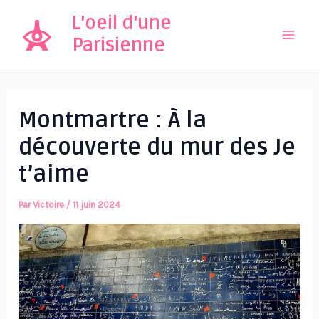
Aller
L'oeil d'une
au
Parisienne
Mai
contenu
Men
Montmartre : À la
découverte du mur des Je
t’aime
Par
Victoire
/
11 juin 2024