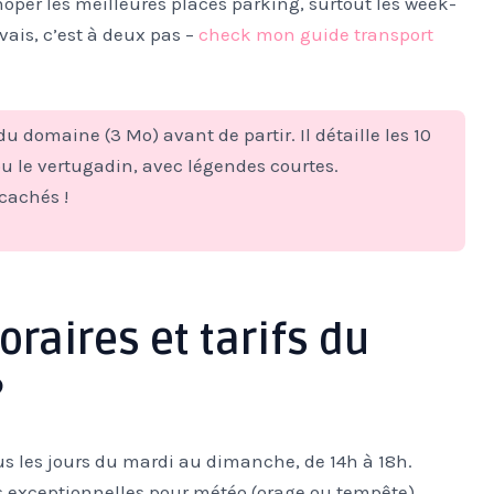
hoper les meilleures places parking, surtout les week-
vais, c’est à deux pas –
check mon guide transport
du domaine (3 Mo) avant de partir. Il détaille les 10
u le vertugadin, avec légendes courtes.
cachés !
oraires et tarifs du
?
us les jours du mardi au dimanche, de 14h à 18h.
s exceptionnelles pour météo (orage ou tempête).