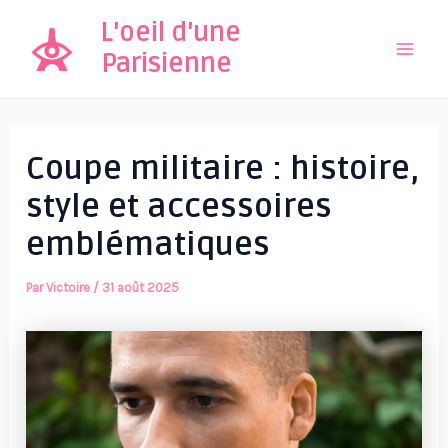
Aller
L'oeil d'une
au
Parisienne
Mai
contenu
Men
Coupe militaire : histoire,
style et accessoires
emblématiques
Par
Victoire
/
31 août 2025