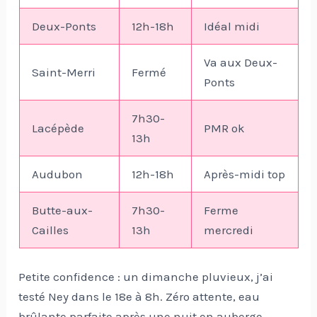
Deux-Ponts
12h-18h
Idéal midi
Va aux Deux-
Saint-Merri
Fermé
Ponts
7h30-
Lacépède
PMR ok
13h
Audubon
12h-18h
Après-midi top
Butte-aux-
7h30-
Ferme
Cailles
13h
mercredi
Petite confidence : un dimanche pluvieux, j’ai
testé Ney dans le 18e à 8h. Zéro attente, eau
brûlante parfaite après une nuit en auberge.