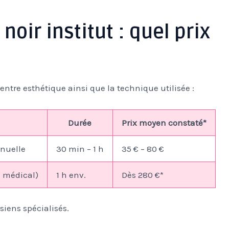
noir institut : quel prix
u centre esthétique ainsi que la technique utilisée :
Durée
Prix moyen constaté*
anuelle
30 min – 1 h
35 € – 80 €
i médical)
1 h env.
Dès 280 €*
isiens spécialisés.