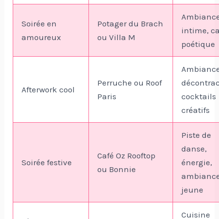
Ambianc
Soirée en
Potager du Brach
intime, c
amoureux
ou Villa M
poétique
Ambianc
Perruche ou Roof
décontrac
Afterwork cool
Paris
cocktails
créatifs
Piste de
danse,
Café Oz Rooftop
Soirée festive
énergie,
ou Bonnie
ambianc
jeune
Cuisine