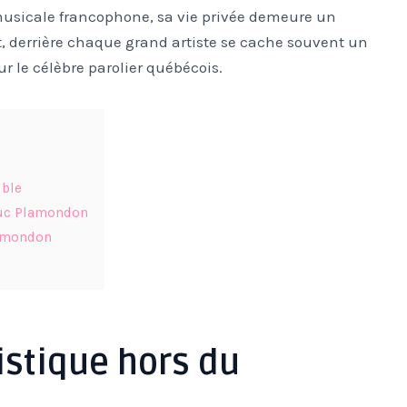
usicale francophone, sa vie privée demeure un
 derrière chaque grand artiste se cache souvent un
ur le célèbre parolier québécois.
ible
 Luc Plamondon
lamondon
istique hors du