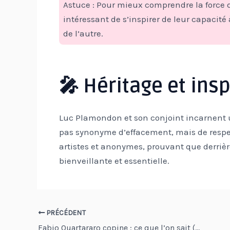
Astuce : Pour mieux comprendre la force d
intéressant de s’inspirer de leur capacité 
de l’autre.
🎤 Héritage et insp
Luc Plamondon et son conjoint incarnent u
pas synonyme d’effacement, mais de respec
artistes et anonymes, prouvant que derrièr
bienveillante et essentielle.
Navigation
PRÉCÉDENT
Fabio Quartararo copine : ce que l’on sait (vraiment) sur la vie amoureuse du champion MotoGP
des