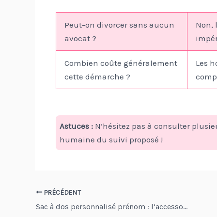
Peut-on divorcer sans aucun
Non, 
avocat ?
impér
Combien coûte généralement
Les h
cette démarche ?
compl
Astuces :
N’hésitez pas à consulter plusie
humaine du suivi proposé !
Navigation
PRÉCÉDENT
Sac à dos personnalisé prénom : l’accessoire tendance et pratique pour enfants
des