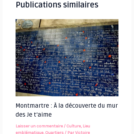
Publications similaires
Montmartre : À la découverte du mur
des Je t’aime
Laisser un commentaire
/
Culture
,
Lieu
emblématique
,
Quartiers
/ Par
Victoire