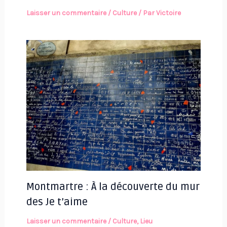
Laisser un commentaire
/
Culture
/ Par
Victoire
Montmartre : À la découverte du mur
des Je t’aime
Laisser un commentaire
/
Culture
,
Lieu