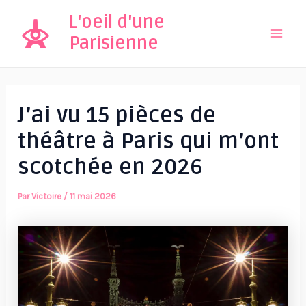
Aller
L'oeil d'une
au
Parisienne
Mai
contenu
Men
J’ai vu 15 pièces de
théâtre à Paris qui m’ont
scotchée en 2026
Par
Victoire
/
11 mai 2026