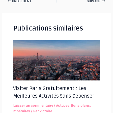
Navigation
PRÉCÉDENT
SUIVANT
des
articles
Publications similaires
Visiter Paris Gratuitement : Les
Meilleures Activités Sans Dépenser
Laisser un commentaire
/
Astuces
,
Bons plans
,
Itinéraires
/ Par
Victoire