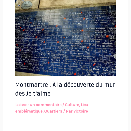
Montmartre : À la découverte du mur
des Je t’aime
Laisser un commentaire
/
Culture
,
Lieu
emblématique
,
Quartiers
/ Par
Victoire