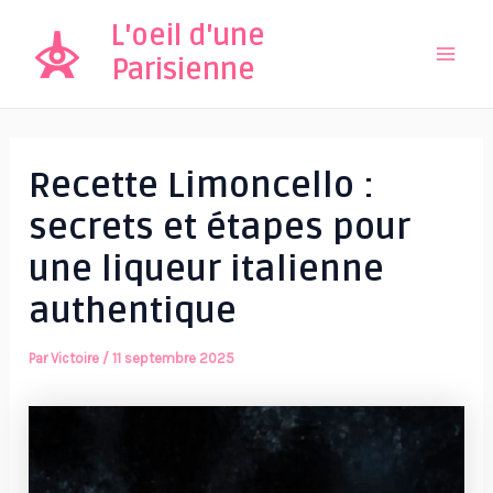
Aller
L'oeil d'une
au
Parisienne
Mai
contenu
Men
Recette Limoncello :
secrets et étapes pour
une liqueur italienne
authentique
Par
Victoire
/
11 septembre 2025