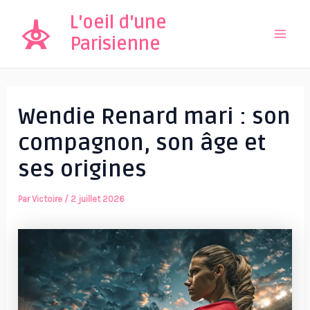
Aller
L'oeil d'une
au
Parisienne
Mai
contenu
Men
Wendie Renard mari : son
compagnon, son âge et
ses origines
Par
Victoire
/
2 juillet 2026