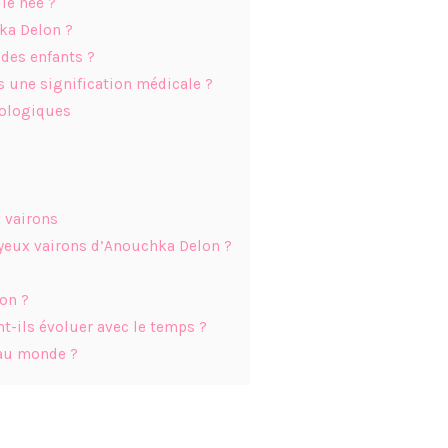
le née ?
hka Delon ?
 des enfants ?
ls une signification médicale ?
nologiques
 vairons
yeux vairons d’Anouchka Delon ?
on ?
t-ils évoluer avec le temps ?
 au monde ?