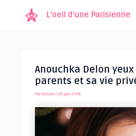
Aller
au
L'oeil d'une Parisienne
contenu
Anouchka Delon yeux v
parents et sa vie priv
Par
Victoire
/
30 juin 2026