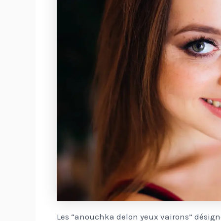
Les “anouchka delon yeux vairons” désignen