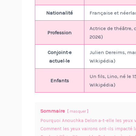
Nationalité
Française et néerla
Actrice de théâtre, 
Profession
2026)
Conjoint·e
Julien Dereims, mari
actuel·le
Wikipédia)
Un fils, Lino, né le 
Enfants
Wikipédia)
Sommaire
masquer
Pourquoi Anouchka Delon a-t-elle les yeux v
Comment les yeux vairons ont-ils impacté l