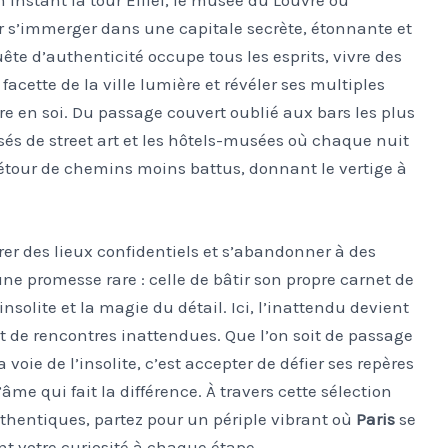
r s’immerger dans une capitale secrète, étonnante et
ête d’authenticité occupe tous les esprits, vivre des
acette de la ville lumière et révéler ses multiples
e en soi. Du passage couvert oublié aux bars les plus
sés de street art et les hôtels-musées où chaque nuit
étour de chemins moins battus, donnant le vertige à
er des lieux confidentiels et s’abandonner à des
ne promesse rare : celle de bâtir son propre carnet de
solite et la magie du détail. Ici, l’inattendu devient
 et de rencontres inattendues. Que l’on soit de passage
 voie de l’insolite, c’est accepter de défier ses repères
âme qui fait la différence. À travers cette sélection
hentiques, partez pour un périple vibrant où
Paris
se
t votre curiosité à chaque étape.