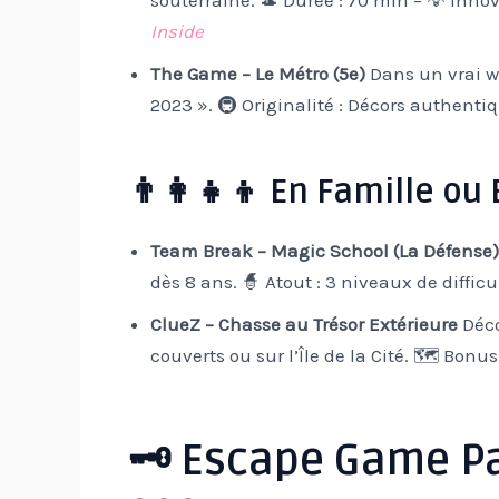
souterraine.
🎩 Durée : 70 min – 💡 Innov
Inside
The Game – Le Métro (5e)
Dans un vrai w
2023 ».
🚇 Originalité : Décors authentiq
👨👩👧👦 En Famille ou 
Team Break – Magic School (La Défense)
dès 8 ans.
🧙 Atout : 3 niveaux de diffic
ClueZ – Chasse au Trésor Extérieure
Déco
couverts ou sur l’Île de la Cité.
🗺️ Bonus 
🗝️ Escape Game P