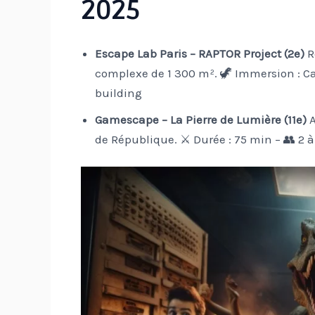
2025
Escape Lab Paris – RAPTOR Project (2e)
R
complexe de 1 300 m².
🦖 Immersion : Ca
building
Gamescape – La Pierre de Lumière (11e)
A
de République.
⚔️ Durée : 75 min – 👥 2 à