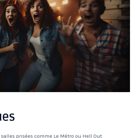
ues
 salles prisées comme Le Métro ou Hell Out