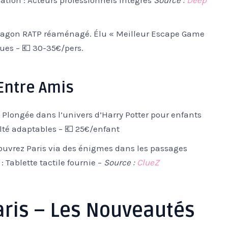
ation : Acteurs professionnels intégrés
Source :
Deep
agon RATP réaménagé. Élu « Meilleur Escape Game
ues – 💶 30-35€/pers.
Entre Amis
Plongée dans l’univers d’Harry Potter pour enfants
ulté adaptables – 💶 25€/enfant
uvrez Paris via des énigmes dans les passages
: Tablette tactile fournie –
Source :
ClueZ
aris – Les Nouveautés