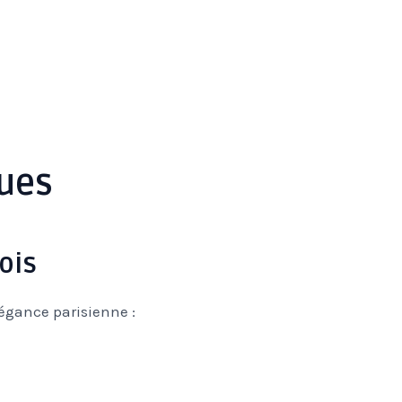
ques
ois
égance parisienne :