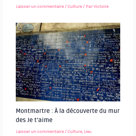
Laisser un commentaire
/
Culture
/ Par
Victoire
Montmartre : À la découverte du mur
des Je t’aime
Laisser un commentaire
/
Culture
,
Lieu