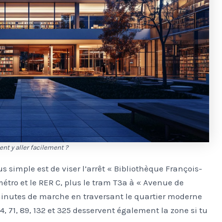
nt y aller facilement ?
us simple est de viser l’arrêt « Bibliothèque François-
 métro et le RER C, plus le tram T3a à « Avenue de
 minutes de marche en traversant le quartier moderne
, 71, 89, 132 et 325 desservent également la zone si tu