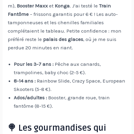
m),
Booster Maxx
et
Konga
. J’ai testé le
Train
Fantôme
– frissons garantis pour 6 € ! Les auto-
tamponneuses et les chenilles familiales
complétaient le tableau. Petite confidence : mon
préféré reste le
palais des glaces
, où je me suis
perdue 20 minutes en riant.
Pour les 3-7 ans :
Pêche aux canards,
trampolines, baby choc (2-5 €).
8-14 ans :
Rainbow Slide, Crazy Space, European
Skooters (5-8 €).
Ados/adultes :
Booster, grande roue, train
fantôme (8-15 €).
🍭 Les gourmandises qui