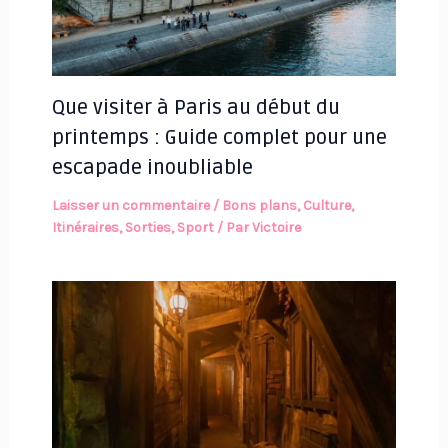
Que visiter à Paris au début du
printemps : Guide complet pour une
escapade inoubliable
Laisser un commentaire
/
Bons plans
,
Culture
,
Itinéraires
,
Sorties
,
Sport
/ Par
Victoire