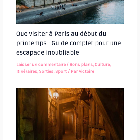
Que visiter à Paris au début du
printemps : Guide complet pour une
escapade inoubliable
Laisser un commentaire
/
Bons plans
,
Culture
,
Itinéraires
,
Sorties
,
Sport
/ Par
Victoire