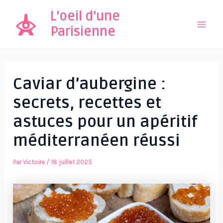
Aller
L'oeil d'une
au
Parisienne
Mai
contenu
Men
Caviar d’aubergine :
secrets, recettes et
astuces pour un apéritif
méditerranéen réussi
Par
Victoire
/
18 juillet 2025