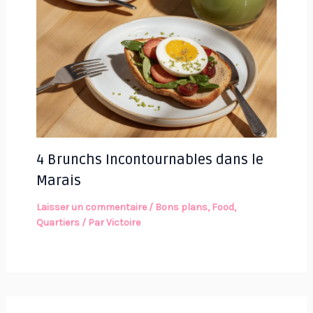
4 Brunchs Incontournables dans le
Marais
Laisser un commentaire
/
Bons plans
,
Food
,
Quartiers
/ Par
Victoire