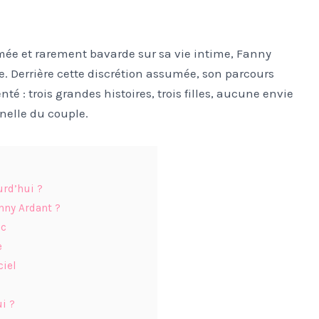
ée et rarement bavarde sur sa vie intime, Fanny
e. Derrière cette discrétion assumée, son parcours
: trois grandes histoires, trois filles, aucune envie
nelle du couple.
rd’hui ?
nny Ardant ?
ic
e
ciel
i ?