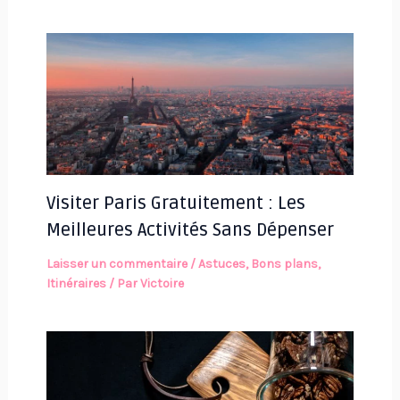
Visiter Paris Gratuitement : Les
Meilleures Activités Sans Dépenser
Laisser un commentaire
/
Astuces
,
Bons plans
,
Itinéraires
/ Par
Victoire