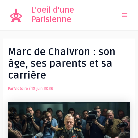
Aller
L'oeil d'une
au
Parisienne
Mai
contenu
Men
Marc de Chalvron : son
âge, ses parents et sa
carrière
Par
Victoire
/
12 juin 2026