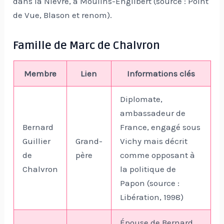
dans la Nièvre, à Moulins-Engilbert (source : Point
de Vue, Blason et renom).
Famille de Marc de Chalvron
Membre
Lien
Informations clés
Diplomate,
ambassadeur de
Bernard
France, engagé sous
Guillier
Grand-
Vichy mais décrit
de
père
comme opposant à
Chalvron
la politique de
Papon (source :
Libération, 1998)
Épouse de Bernard