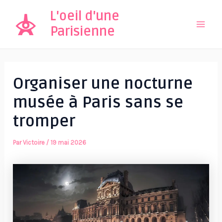
Aller
L'oeil d'une
au
Parisienne
Mai
contenu
Men
Organiser une nocturne
musée à Paris sans se
tromper
Par
Victoire
/
19 mai 2026