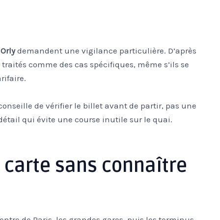
t
Orly
demandent une vigilance particulière. D’après
nt traités comme des cas spécifiques, même s’ils se
rifaire.
conseille de vérifier le billet avant de partir, pas une
détail qui évite une course inutile sur le quai.
 carte sans connaître
ntre de Paris, les grandes gares, puis les terminus