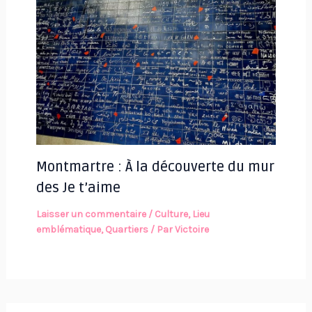
Montmartre : À la découverte du mur
des Je t’aime
Laisser un commentaire
/
Culture
,
Lieu
emblématique
,
Quartiers
/ Par
Victoire