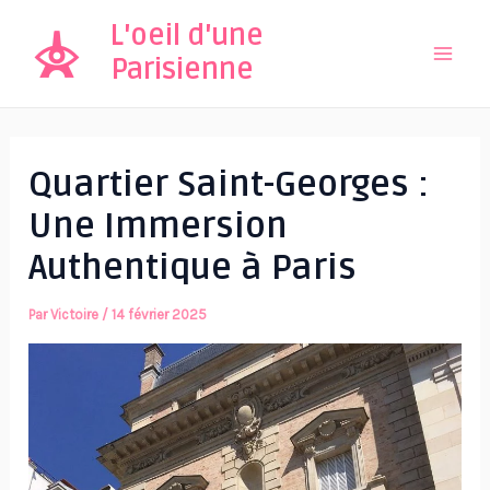
Aller
L'oeil d'une
au
Parisienne
Mai
contenu
Men
Quartier Saint-Georges :
Une Immersion
Authentique à Paris
Par
Victoire
/
14 février 2025