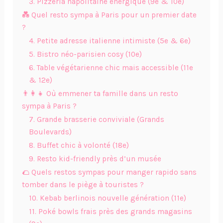
3. Pizzeria napolitaine énergique (9e & 10e)
💑 Quel resto sympa à Paris pour un premier date
?
4. Petite adresse italienne intimiste (5e & 6e)
5. Bistro néo-parisien cosy (10e)
6. Table végétarienne chic mais accessible (11e
& 12e)
👨‍👩‍👧 Où emmener ta famille dans un resto
sympa à Paris ?
7. Grande brasserie conviviale (Grands
Boulevards)
8. Buffet chic à volonté (18e)
9. Resto kid-friendly près d’un musée
🌮 Quels restos sympas pour manger rapido sans
tomber dans le piège à touristes ?
10. Kebab berlinois nouvelle génération (11e)
11. Poké bowls frais près des grands magasins