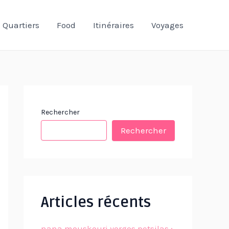
Quartiers
Food
Itinéraires
Voyages
Rechercher
Rechercher
Articles récents
nana mouskouri yorgos petsilas :