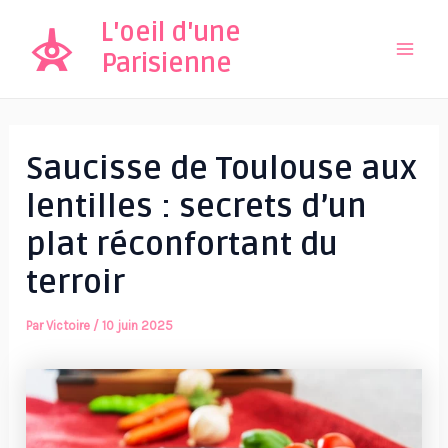
Aller
L'oeil d'une
au
Parisienne
Mai
contenu
Men
Saucisse de Toulouse aux
lentilles : secrets d’un
plat réconfortant du
terroir
Par
Victoire
/
10 juin 2025