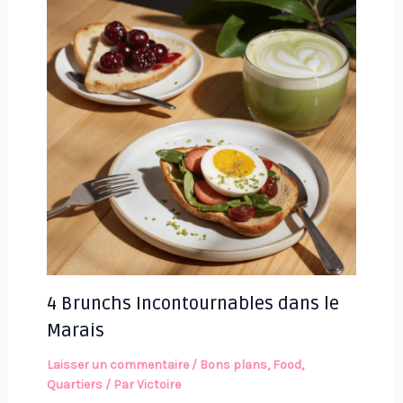
4 Brunchs Incontournables dans le
Marais
Laisser un commentaire
/
Bons plans
,
Food
,
Quartiers
/ Par
Victoire