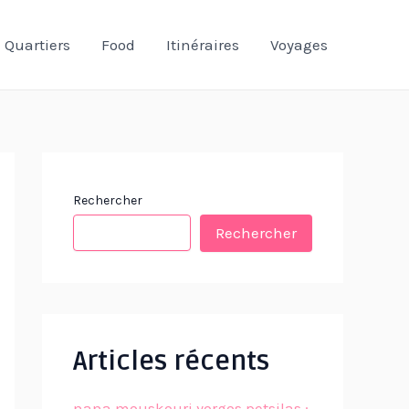
Quartiers
Food
Itinéraires
Voyages
Rechercher
Rechercher
Articles récents
nana mouskouri yorgos petsilas :