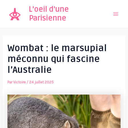
Aller
L'oeil d'une
au
Parisienne
Mai
contenu
Men
Wombat : le marsupial
méconnu qui fascine
l’Australie
Par
Victoire
/
24 juillet 2025