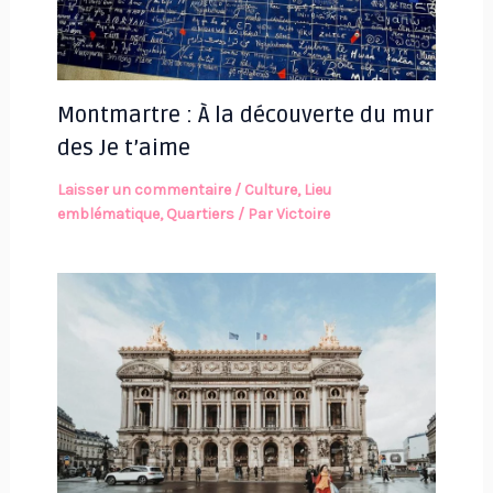
Montmartre : À la découverte du mur
des Je t’aime
Laisser un commentaire
/
Culture
,
Lieu
emblématique
,
Quartiers
/ Par
Victoire