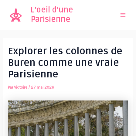
Aller
L'oeil d'une
au
Parisienne
Mai
contenu
Men
Explorer les colonnes de
Buren comme une vraie
Parisienne
Par
Victoire
/
27 mai 2026