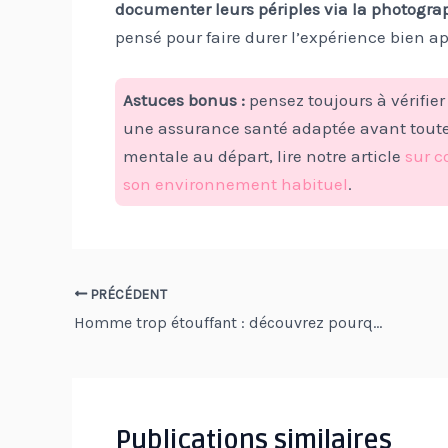
documenter leurs périples via la photogra
pensé pour faire durer l’expérience bien apr
Astuces bonus :
pensez toujours à vérifier
une assurance santé adaptée avant toute r
mentale au départ, lire notre article
sur c
son environnement habituel
.
Navigation
PRÉCÉDENT
Homme trop étouffant : découvrez pourquoi ce comportement peut tout détruire… et comment s’en libérer
des
articles
Publications similaires