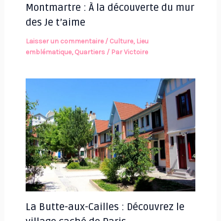
Montmartre : À la découverte du mur
des Je t’aime
Laisser un commentaire
/
Culture
,
Lieu
emblématique
,
Quartiers
/ Par
Victoire
La Butte-aux-Cailles : Découvrez le