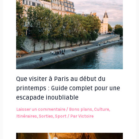
Que visiter à Paris au début du
printemps : Guide complet pour une
escapade inoubliable
Laisser un commentaire
/
Bons plans
,
Culture
,
Itinéraires
,
Sorties
,
Sport
/ Par
Victoire